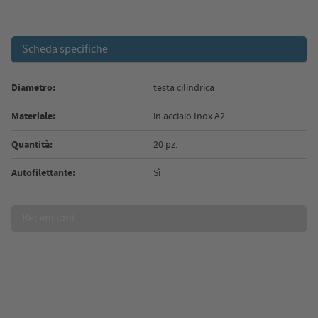
Scheda specifiche
Diametro:
testa cilindrica
Materiale:
in acciaio Inox A2
Quantità:
20 pz.
Autofilettante:
Sì
Recensioni