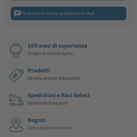
chat
Parla con il nostro assistente in chat
100 anni di esperienza
Scopri la nostra storia
Prodotti
60 mila articoli disponibili
Spedizioni e Resi Veloci
Domande frequenti
Negozi
Cerca il più vicino a te