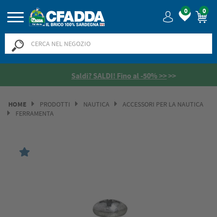
0
0
Saldi? SALDI! Fino al -50% >>
>>
HOME
PRODOTTI
NAUTICA
ACCESSORI PER LA NAUTICA
FERRAMENTA