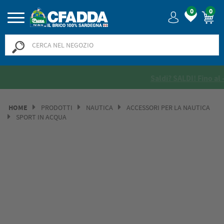
0
0
Saldi? SALDI! Fino al -50% >>
>>
HOME
PRODOTTI
NAUTICA
ACCESSORI PER LA NAUTICA
SPORT IN ACQUA