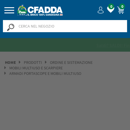
0
0
Saldi? SALDI! Fino al -50% >>
>>
HOME
PRODOTTI
ORDINE E SISTEMAZIONE
MOBILI MULTIUSO E SCARPIERE
ARMADI PORTASCOPE E MOBILI MULTIUSO