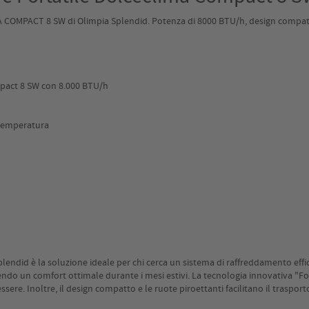
 COMPACT 8 SW di Olimpia Splendid. Potenza di 8000 BTU/h, design compatto
mpact 8 SW con 8.000 BTU/h
 temperatura
plendid è la soluzione ideale per chi cerca un sistema di raffreddamento eff
rendo un comfort ottimale durante i mesi estivi. La tecnologia innovativa "F
e. Inoltre, il design compatto e le ruote piroettanti facilitano il trasporto 