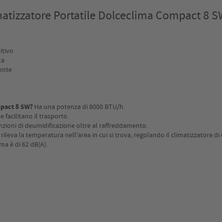
matizzatore Portatile Dolceclima Compact 8 S
itivo
ta
ente
mpact 8 SW?
Ha una potenza di 8000 BTU/h.
e facilitano il trasporto.
unzioni di deumidificazione oltre al raffreddamento.
ileva la temperatura nell'area in cui si trova, regolando il climatizzatore d
a è di 62 dB(A).