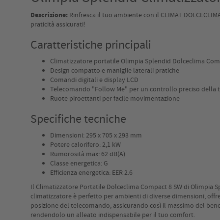
Descrizione:
Rinfresca il tuo ambiente con il CLIMAT DOLCECLIMA
praticità assicurati!
Caratteristiche principali
Climatizzatore portatile Olimpia Splendid Dolceclima Co
Design compatto e maniglie laterali pratiche
Comandi digitali e display LCD
Telecomando "Follow Me" per un controllo preciso della
Ruote piroettanti per facile movimentazione
Specifiche tecniche
Dimensioni: 295 x 705 x 293 mm
Potere calorifero: 2,1 kW
Rumorosità max: 62 dB(A)
Classe energetica: G
Efficienza energetica: EER 2.6
Il Climatizzatore Portatile Dolceclima Compact 8 SW di Olimpia S
climatizzatore è perfetto per ambienti di diverse dimensioni, off
posizione del telecomando, assicurando così il massimo del benesser
rendendolo un alleato indispensabile per il tuo comfort.