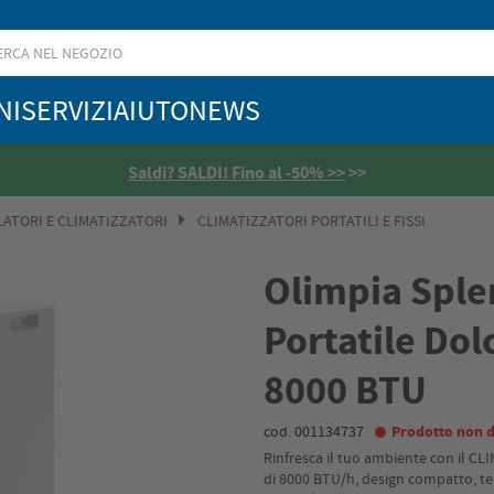
NI
SERVIZI
AIUTO
NEWS
Saldi? SALDI! Fino al -50% >>
>>
LATORI E CLIMATIZZATORI
CLIMATIZZATORI PORTATILI E FISSI
Olimpia Sple
Portatile Do
8000 BTU
cod. 001134737
Prodotto non d
Rinfresca il tuo ambiente con il 
di 8000 BTU/h, design compatto, te