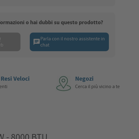
nformazioni o hai dubbi su questo prodotto?
Q
Parla con il nostro assistente in
chat
eb
chat
 Resi Veloci
Negozi
enti
Cerca il più vicino a te
W - 8000 BTU