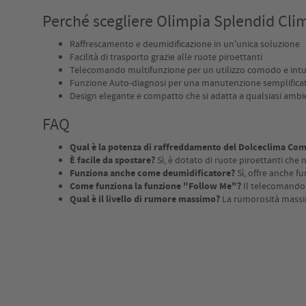
Perché scegliere Olimpia Splendid Cli
Raffrescamento e deumidificazione in un'unica soluzione
Facilità di trasporto grazie alle ruote piroettanti
Telecomando multifunzione per un utilizzo comodo e intu
Funzione Auto-diagnosi per una manutenzione semplifica
Design elegante e compatto che si adatta a qualsiasi ambi
FAQ
Qual è la potenza di raffreddamento del Dolceclima Co
È facile da spostare?
Sì, è dotato di ruote piroettanti che n
Funziona anche come deumidificatore?
Sì, offre anche f
Come funziona la funzione "Follow Me"?
Il telecomando r
Qual è il livello di rumore massimo?
La rumorosità massim