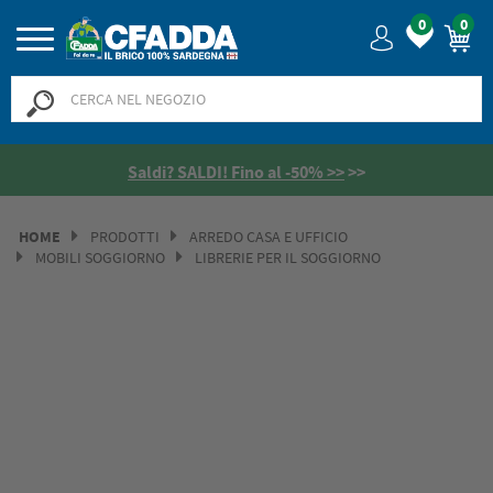
0
0
Saldi? SALDI! Fino al -50% >>
>>
HOME
PRODOTTI
ARREDO CASA E UFFICIO
MOBILI SOGGIORNO
LIBRERIE PER IL SOGGIORNO