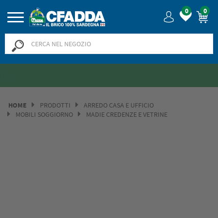
0
0
Saldi? SALDI! Fino al -50% >>
>>
HOME
PRODOTTI
ARREDO CASA E UFFICIO
MOBILI SOGGIORNO
MADIE CREDENZE E VETRINE