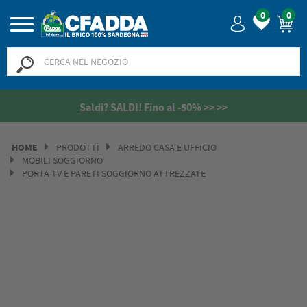
0
0
Saldi? SALDI! Fino al -50% >>
>>
HOME
PRODOTTI
ARREDO CASA E UFFICIO
MOBILI SOGGIORNO
PORTA TV E PARETI SOGGIORNO ATTREZZATE