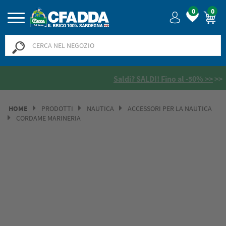
0
0
Saldi? SALDI! Fino al -50% >>
>>
HOME
PRODOTTI
NAUTICA
ACCESSORI PER LA NAUTICA
CORDAME MARINERIA