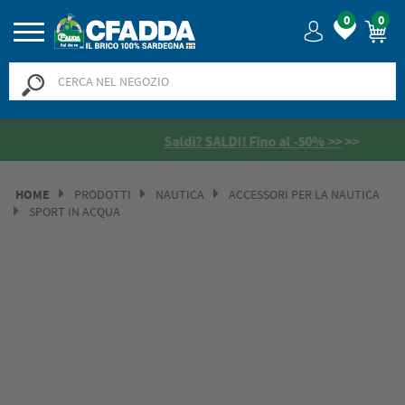
0
0
Saldi? SALDI! Fino al -50% >>
>>
HOME
PRODOTTI
NAUTICA
ACCESSORI PER LA NAUTICA
SPORT IN ACQUA