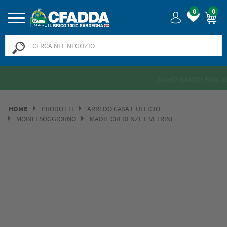
0
0
Saldi? SALDI! Fino al -50% >>
>>
HOME
PRODOTTI
ARREDO CASA E UFFICIO
MOBILI SOGGIORNO
MADIE CREDENZE E VETRINE