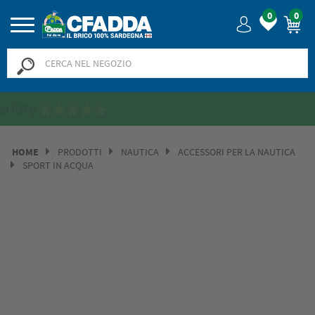
0
0
Saldi? SALDI! Fino al -50% >>
>>
HOME
PRODOTTI
NAUTICA
ACCESSORI PER LA NAUTICA
SPORT IN ACQUA