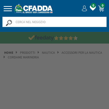
0
0
Saldi? SALDI! 
HOME
PRODOTTI
NAUTICA
ACCESSORI PER LA NAUTICA
CORDAME MARINERIA